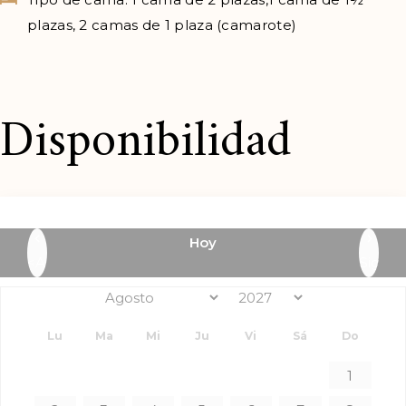
plazas, 2 camas de 1 plaza (camarote)
Disponibilidad
Hoy
<Ant
Sig>
Lu
Ma
Mi
Ju
Vi
Sá
Do
1