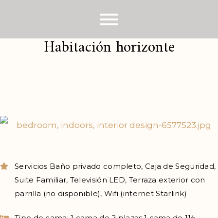
Habitación horizonte
Servicios
Baño privado completo
,
Caja de Seguridad
,
Suite Familiar
,
Televisión LED
,
Terraza exterior con
parrilla (no disponible)
,
Wifi (internet Starlink)
Tipo de cama:
1 cama de 2 plazas,1 cama de 1½